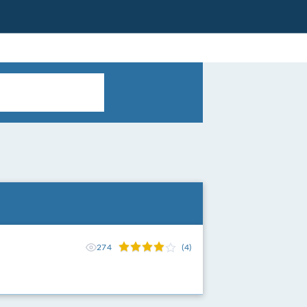
274
(4)